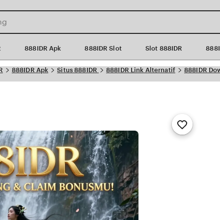
R
888IDR Apk
888IDR Slot
Slot 888IDR
888I
R
888IDR Apk
Situs 888IDR
888IDR Link Alternatif
888IDR Do
Add
to
Favorites