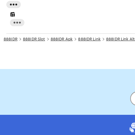
r
e
e
U
t
L
e
v
c
i
i
v
e
o
s
L
i
w
k
i
b
t
e
s
y
888IDR
888IDR Slot
888IDR Apk
888IDR Link
888IDR Link Alt
i
t
w
L
i
a
n
G
n
n
g
g
o
h
r
r
g
e
e
v
o
i
v
m
e
i
w
b
e
y
En
w
G
y
u
em
b
s
y
B
a
C
r