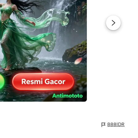
888IDR