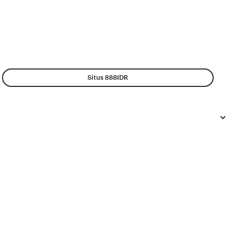
Situs 888IDR