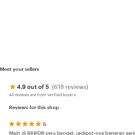
Meet your sellers
4.9 out of 5
(618 reviews)
All reviews are from verified buyers
Reviews for this shop
5
5
out
Main di 888IDR seru banget, jackpot-nya beneran ser
of