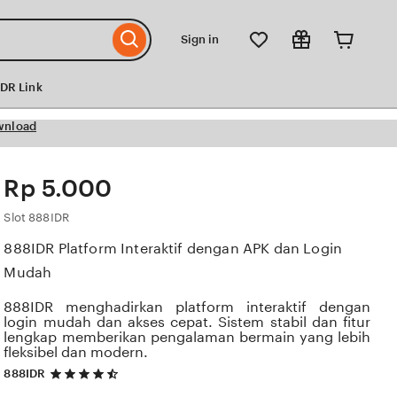
Sign in
DR Link
wnload
Price:
Rp 5.000
Slot 888IDR
888IDR Platform Interaktif dengan APK dan Login
Mudah
888IDR menghadirkan platform interaktif dengan
login mudah dan akses cepat. Sistem stabil dan fitur
lengkap memberikan pengalaman bermain yang lebih
fleksibel dan modern.
4.5
888IDR
out